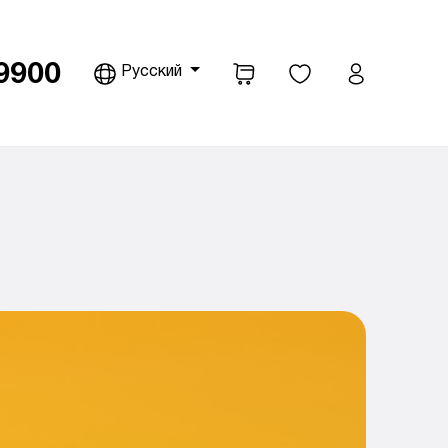
9900
Русский
pdown