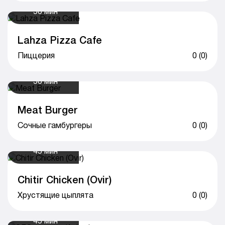
50 мин
Lahza Pizza Cafe
Пиццерия
0 (0)
50 мин
Meat Burger
Сочные гамбургеры
0 (0)
45 мин
Chitir Chicken (Ovir)
Хрустящие цыплята
0 (0)
45 мин