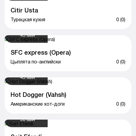
Citir Usta
Турецкая кухня
0 (0)
45 мин
SFC express (Opera)
Цыплята по-английски
0 (0)
45 мин
Hot Dogger (Vahsh)
Американские хот-доги
0 (0)
50 мин