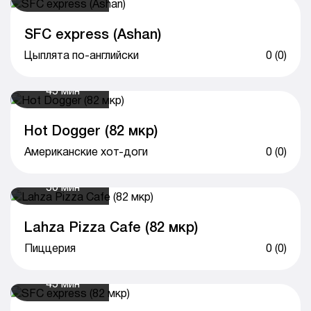
SFC express (Ashan)
Цыплята по-английски
0 (0)
45 мин
Hot Dogger (82 мкр)
Американские хот-доги
0 (0)
50 мин
Lahza Pizza Cafe (82 мкр)
Пиццерия
0 (0)
45 мин