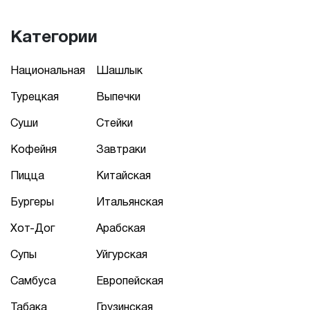
Категории
Национальная
Шашлык
Турецкая
Выпечки
Суши
Стейки
Кофейня
Завтраки
Пицца
Китайская
Бургеры
Итальянская
Хот-Дог
Арабская
Супы
Уйгурская
Самбуса
Европейская
Табака
Грузинская