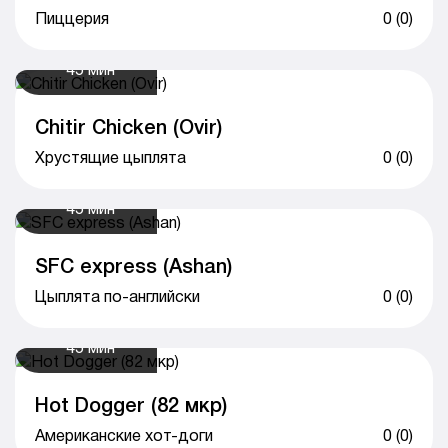
Пиццерия
0 (0)
45 мин
Chitir Chicken (Ovir)
Хрустящие цыплята
0 (0)
45 мин
SFC express (Ashan)
Цыплята по-английски
0 (0)
45 мин
Hot Dogger (82 мкр)
Американские хот-доги
0 (0)