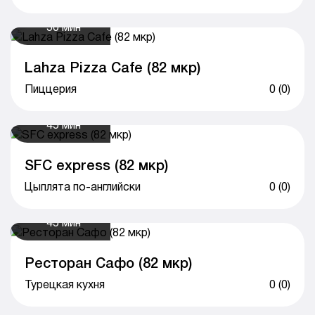
50 мин
Lahza Pizza Cafe (82 мкр)
Пиццерия
0 (0)
45 мин
SFC express (82 мкр)
Цыплята по-английски
0 (0)
45 мин
Ресторан Сафо (82 мкр)
Турецкая кухня
0 (0)