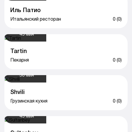
Иль Патио
Итальянский ресторан
0 (0)
45 мин
Tartin
Пекарня
0 (0)
50 мин
Shvili
Грузинская кухня
0 (0)
45 мин