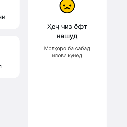
нӣ
Ҳеҷ чиз ёфт
нашуд
Молҳоро ба сабад
илова кунед
ӣ