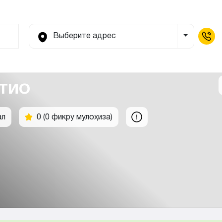
Выберите адрес
Toggle Dr
тио
ал
0 (0 фикру мулоҳиза)