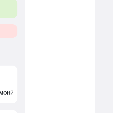
омонӣ