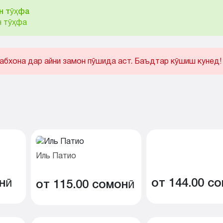
н тӯҳфа
н тӯҳфа
абхона дар айни замон пӯшида аст. Баъдтар кӯшиш кунед!
Иль Патио
нӣ
от 144.00 с
от 115.00 сомонӣ