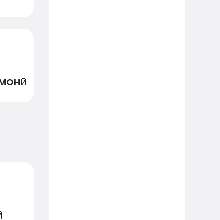
омонӣ
ӣ