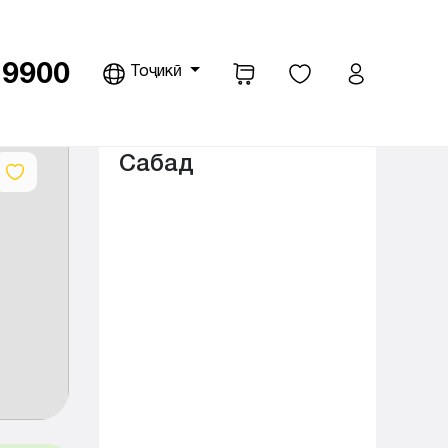
9900
Тоҷикӣ
opdown
Сабад