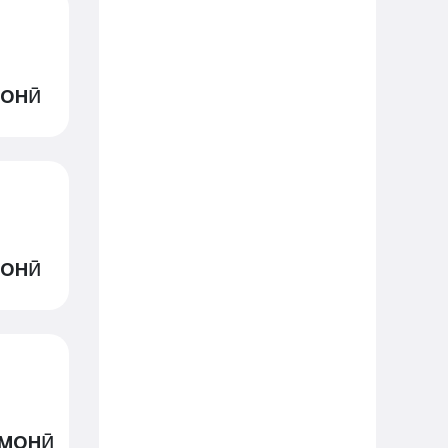
монӣ
монӣ
омонӣ