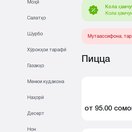
Моҳӣ
Кола ҳамчу
Кола ҳамчу
Салатҳо
Шурбо
Мутаассифона, тар
Хӯрокҳои тарафӣ
Пицца
Газакҳо
Менюи кудакона
Наҳорӣ
от 95.00 сомо
Десерт
Нон