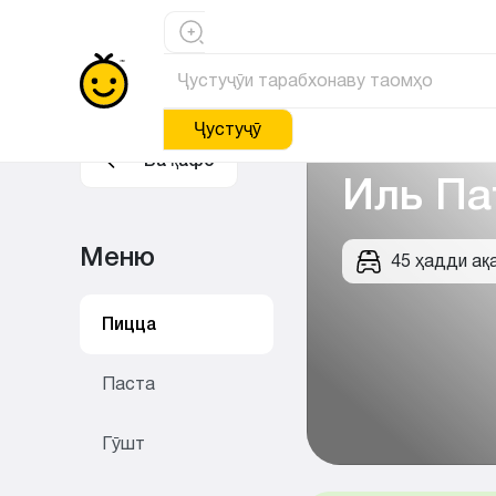
Ҷустуҷӯ
Ба қафо
Иль Па
Меню
45 ҳадди ақ
Пицца
Паста
Гӯшт